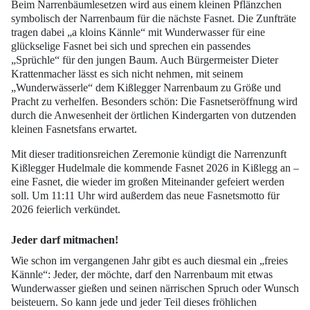
Beim Narrenbäumlesetzen wird aus einem kleinen Pflänzchen
symbolisch der
Narrenbaum für die nächste Fasnet
. Die Zunfträte
tragen dabei „a kloins Kännle“ mit
Wunderwasser
für eine
glückselige Fasnet bei sich und sprechen ein passendes
„Sprüchle“ für den jungen Baum. Auch
Bürgermeister Dieter
Krattenmacher
lässt es sich nicht nehmen, mit seinem
„Wunderwässerle“ dem Kißlegger Narrenbaum zu Größe und
Pracht zu verhelfen. Besonders schön: Die Fasnetseröffnung wird
durch die Anwesenheit der örtlichen Kindergarten von dutzenden
kleinen Fasnetsfans erwartet.
Mit dieser traditionsreichen Zeremonie kündigt die
Narrenzunft
Kißlegger Hudelmale
die kommende
Fasnet 2026 in Kißlegg
an –
eine Fasnet, die wieder im großen Miteinander gefeiert werden
soll. Um
11:11 Uhr
wird außerdem das neue
Fasnetsmotto
für
2026 feierlich verkündet.
Jeder darf mitmachen!
Wie schon im vergangenen Jahr gibt es auch diesmal ein
„freies
Kännle“
: Jeder, der möchte, darf den Narrenbaum mit etwas
Wunderwasser gießen und seinen närrischen Spruch oder Wunsch
beisteuern. So kann jede und jeder Teil dieses fröhlichen