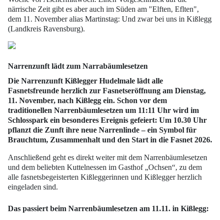
närrische Zeit gibt es aber auch im Süden am "Elften, Eflten",
dem 11. November alias Martinstag: Und zwar bei uns in Kißlegg
(Landkreis Ravensburg).
Narrenzunft lädt zum Narrabäumlesetzen
Die
Narrenzunft Kißlegger Hudelmale
lädt alle
Fasnetsfreunde herzlich zur
Fasnetseröffnung am Dienstag,
11. November
, nach
Kißlegg
ein. Schon vor dem
traditionellen
Narrenbäumlesetzen um 11:11 Uhr
wird im
Schlosspark
ein besonderes Ereignis gefeiert: Um
10.30 Uhr
pflanzt die Zunft ihre
neue Narrenlinde
– ein Symbol für
Brauchtum, Zusammenhalt und den Start in die
Fasnet 2026
.
Anschließend geht es direkt weiter mit dem
Narrenbäumlesetzen
und dem beliebten
Kuttelnessen im Gasthof „Ochsen“
, zu dem
alle fasnetsbegeisterten Kißleggerinnen und Kißlegger herzlich
eingeladen sind.
Das passiert beim Narrenbäumlesetzen am 11.11. in Kißlegg: