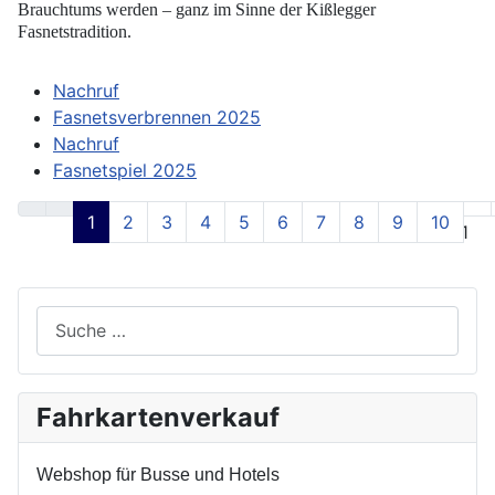
Brauchtums werden – ganz im Sinne der Kißlegger
Fasnetstradition.
Nachruf
Fasnetsverbrennen 2025
Nachruf
Fasnetspiel 2025
1
2
3
4
5
6
7
8
9
10
Seite 1 von 31
Suchen
Fahrkartenverkauf
Webshop für Busse und Hotels